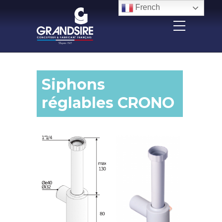
Panneau de gestion des cookies
French
Siphons
réglables CRONO