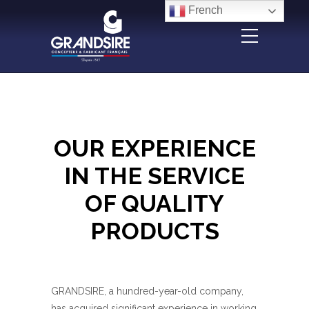
Panneau de gestion des cookies
French
OUR EXPERIENCE
IN THE SERVICE
OF QUALITY
PRODUCTS
GRANDSIRE, a hundred-year-old company,
has acquired significant experience in working