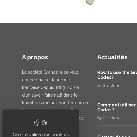
A propos
Actualités
La société Grandsire se veut
How to use the Gr
Codes?
conceptrice et fabricante
By
Grandsire
française depuis 1883. Force
d’un savoir-faire natif dans le
travail des métaux non-ferreux en
Comment utiliser 
Codes ?
laiton et cuivre, elle excelle
aujourd’hui dans le contrôle de
By
Grandsire
l’eau : l’anti-pollution et l’eau
mitigée.
Ce site utilise des cookies