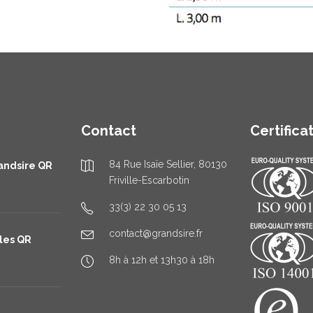
Contact
Certifica
84 Rue Isaïe Sellier, 80130
andsire QR
Friville-Escarbotin
33(3) 22 30 05 13
contact@grandsire.fr
les QR
8h à 12h et 13h30 à 18h