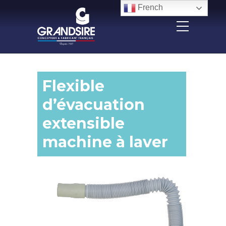
Panneau de gestion des cookies
French
Flexible
d’évacuation
extensible
machine à laver