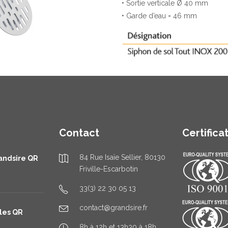
• Sortie verticale Ø 40 mm
• Garde d’eau = 46 mm
Contact
Certifica
84 Rue Isaïe Sellier, 80130
andsire QR
Friville-Escarbotin
33(3) 22 30 05 13
contact@grandsire.fr
les QR
8h à 12h et 13h30 à 18h