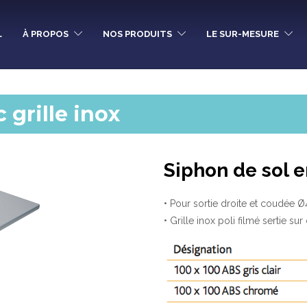
L
À PROPOS
NOS PRODUITS
LE SUR-MESURE
grille inox
Siphon de sol 
• Pour sortie droite et coudée Ø
• Grille inox poli filmé sertie s