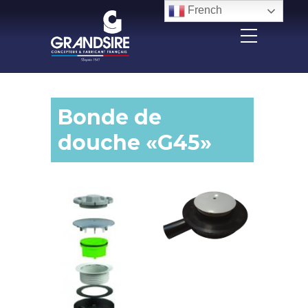
Panneau de gestion des cookies
French
Bonde de
douche «G45»