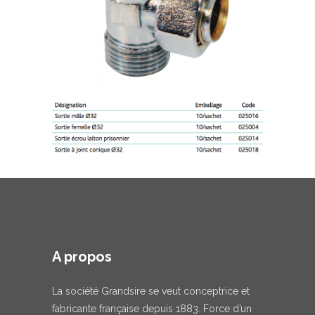
A propos
La société Grandsire se veut conceptrice et
fabricante française depuis 1883. Force d’un