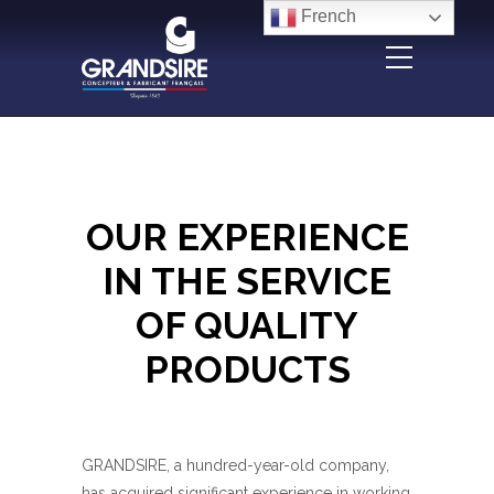
Panneau de gestion des cookies
French
OUR EXPERIENCE
IN THE SERVICE
OF QUALITY
PRODUCTS
GRANDSIRE, a hundred-year-old company,
has acquired significant experience in working