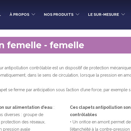
L
À PROPOS
NOS PRODUITS
LE SUR-MESURE
n femelle - femelle
r antipollution contrôlable est un dispositif de protection mécaniqu
utomatiquement, dans le sens de circulation, lorsque la pression en am
lapet se ferme par anticipation sous l’action d’une force, par exemple
ion sur alimentation d’eau
:
Ces clapets antipollution son
ns diverses : groupe de
contrôlables
protection des réseaux,
• Un orifice en amont permet de 
n pression avale
l’étanchéité à la contre-pression