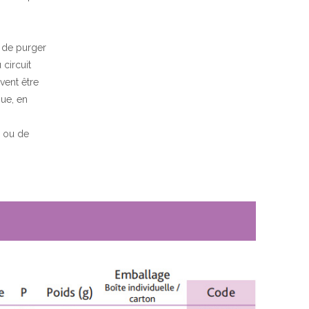
i de purger
 circuit
vent être
ue, en
n ou de