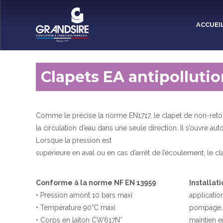
Panneau de gestion des cookies
ACCUEI
Clapets EA antipollutio
Comme le précise la norme EN1717, le clapet de non-retou
la circulation d’eau dans une seule direction. Il s’ouvre a
Lorsque la pression est
supérieure en aval ou en cas d’arrêt de l’écoulement, le c
Conforme à la norme NF EN 13959
Installat
• Pression amont 10 bars maxi
applicatio
• Température 90°C maxi
pompage, 
• Corps en laiton CW617N*
maintien e