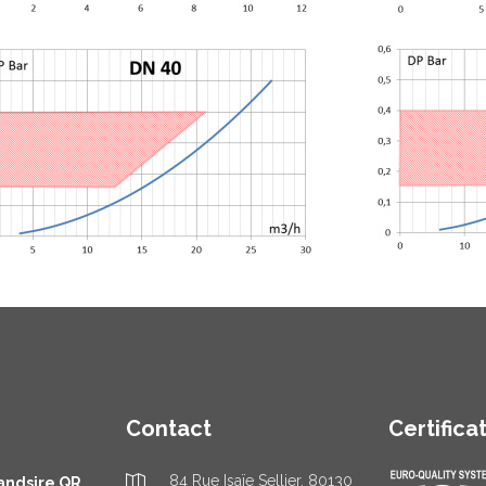
Contact
Certifica
84 Rue Isaïe Sellier, 80130
andsire QR