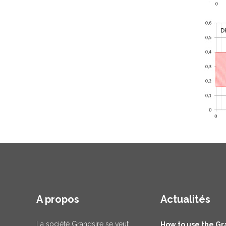
A propos
Actualités
La société Grandsire se veut
How to use the Gr