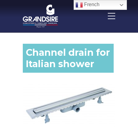
Panneau de gestion des cookies
French
Channel drain for
Italian shower